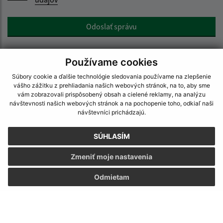
Google reCaptcha Response
Odoslať správu
Používame cookies
Úradné hodiny:
Súbory cookie a ďalšie technológie sledovania používame na zlepšenie
vášho zážitku z prehliadania našich webových stránok, na to, aby sme
Deň
Čas doobeda
Čas poobede
vám zobrazovali prispôsobený obsah a cielené reklamy, na analýzu
návštevnosti našich webových stránok a na pochopenie toho, odkiaľ naši
Pondelok:
07:30 - 12:00
13:00 - 16:00
návštevníci prichádzajú.
Utorok:
nestránkový deň
Streda:
07:30 - 12:00
13:00 - 16:00
SÚHLASÍM
Štvrtok:
07:30 - 12:00
13:00 - 16:00
Zmeniť moje nastavenia
Piatok:
07:30 - 12:00
Odmietam
Kontakt:
Obecný úrad Šrobárová
Školská 45
946 32 Šrobárová