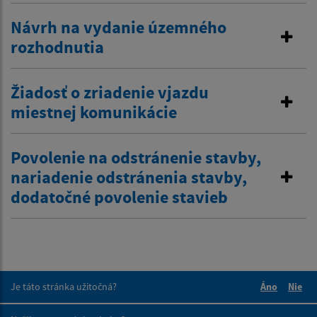
Návrh na vydanie územného
rozhodnutia
Žiadosť o zriadenie vjazdu
miestnej komunikácie
Povolenie na odstránenie stavby,
nariadenie odstránenia stavby,
dodatočné povolenie stavieb
Je táto stránka užitočná?
Áno
Nie
Boli tieto 
Boli 