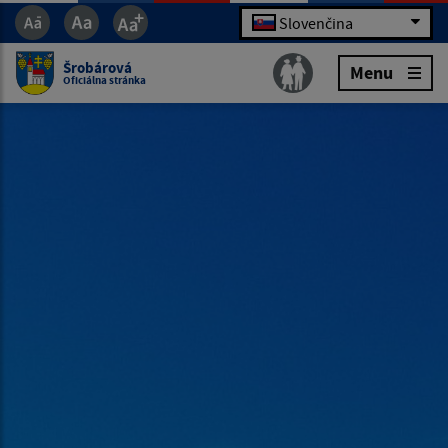
Slovenčina
Šrobárová
Menu
Oficiálna stránka