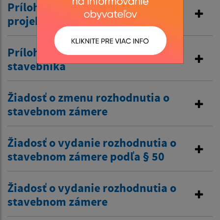
Príloha č. 2 Identifikačné údaje
projektanta
Príloha č. 1 identifikačné údaje
stavebníka
Žiadosť o zmenu rozhodnutia o
stavebnom zámere
Žiadosť o vydanie rozhodnutia o
stavebnom zámere podľa § 50
Žiadosť o vydanie rozhodnutia o
stavebnom zámere