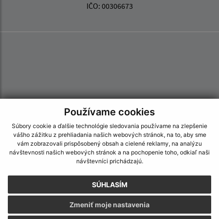
IČO: 00306673
Používame cookies
Súbory cookie a ďalšie technológie sledovania používame na zlepšenie
vášho zážitku z prehliadania našich webových stránok, na to, aby sme
vám zobrazovali prispôsobený obsah a cielené reklamy, na analýzu
návštevnosti našich webových stránok a na pochopenie toho, odkiaľ naši
návštevníci prichádzajú.
SÚHLASÍM
Informácie o stránke:
Zmeniť moje nastavenia
Vyhlásenie o prístupnosti