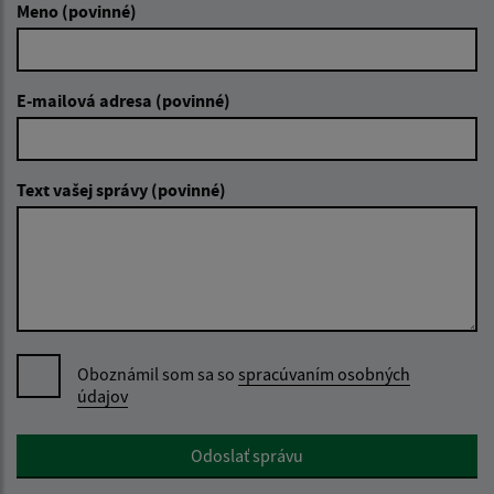
Meno (povinné)
E-mailová adresa (povinné)
Text vašej správy (povinné)
Oboznámil som sa so
spracúvaním osobných
údajov
Google reCaptcha Response
Odoslať správu