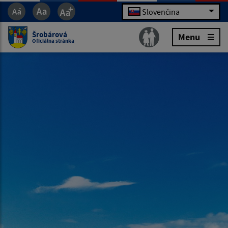
Slovenčina
Šrobárová
Menu
Oficiálna stránka