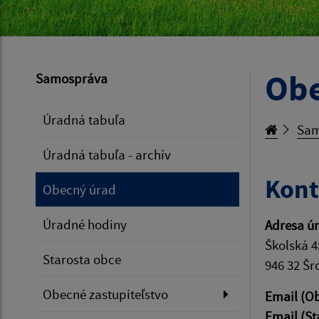
Obe
Samospráva
Úradná tabuľa
Sam
Úradná tabuľa - archív
Kont
Obecný úrad
Úradné hodiny
Adresa ú
Školská 4
Starosta obce
946 32 Š
Obecné zastupiteľstvo
Email (O
Email (St