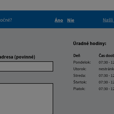
itočné?
Našli
Áno
Nie
Boli tieto informácie pre 
Boli tieto informáci
Úradné hodiny:
Deň
Čas doo
adresa (povinné)
Pondelok:
07:30 - 1
Utorok:
nestránk
Streda:
07:30 - 1
Štvrtok:
07:30 - 1
Piatok:
07:30 - 1