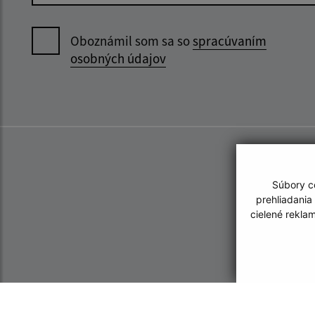
Oboznámil som sa so
spracúvaním
osobných údajov
Súbory co
prehliadania
cielené rekla