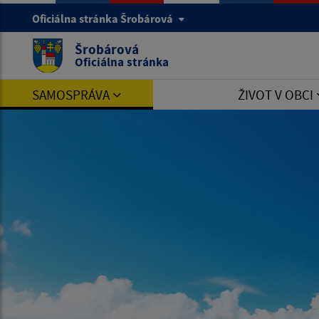
Oficiálna stránka Šrobárová
Šrobárová
Oficiálna stránka
SAMOSPRÁVA
ŽIVOT V OBCI