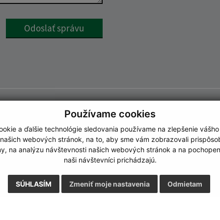
Google reCaptcha Response
Odoslať správu
Používame cookies
okie a ďalšie technológie sledovania používame na zlepšenie vášho
 našich webových stránok, na to, aby sme vám zobrazovali prispôs
my, na analýzu návštevnosti našich webových stránok a na pochopeni
naši návštevníci prichádzajú.
SÚHLASÍM
Zmeniť moje nastavenia
Odmietam