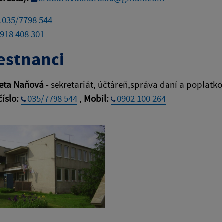
035/7798 544
918 408 301
stnanci
eta Naňová
- sekretariát, účtáreň,správa daní a poplatk
číslo:
035/7798 544
,
Mobil:
0902 100 264