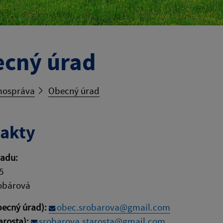
cný úrad
ospráva
Obecný úrad
akty
radu:
5
robárová
becný úrad):
obec.srobarova@gmail.com
arosta):
srobarova.starosta@gmail.com