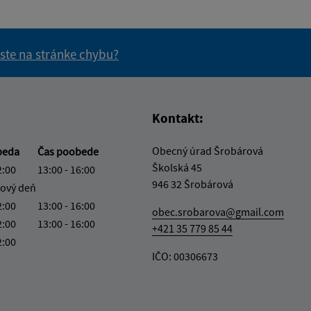
 ste na stránke chybu?
vás užitočné?
e pre vás užitočné?
Kontakt:
Obecný úrad Šrobárová
beda
Čas poobede
Školská 45
2:00
13:00 - 16:00
946 32 Šrobárová
ový deň
2:00
13:00 - 16:00
obec.srobarova@gmail.com
2:00
13:00 - 16:00
+421 35 779 85 44
2:00
IČO: 00306673