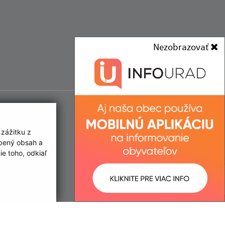
Nezobrazovať
 zážitku z
obený obsah a
e toho, odkiaľ