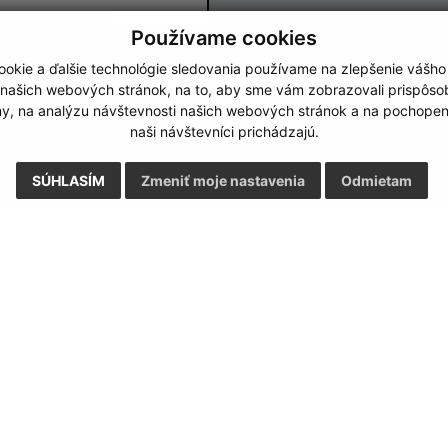
Používame cookies
Google reCaptcha Response
okie a ďalšie technológie sledovania používame na zlepšenie vášho
Odoslať správu
 našich webových stránok, na to, aby sme vám zobrazovali prispôs
my, na analýzu návštevnosti našich webových stránok a na pochopeni
naši návštevníci prichádzajú.
SÚHLASÍM
Zmeniť moje nastavenia
Odmietam