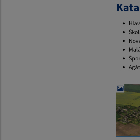
Kata
Hlav
Škol
Nová
Malá
Špor
Agát