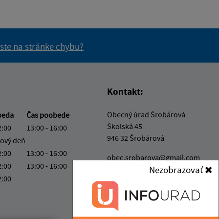
 ste na stránke chybu?
vás užitočné?
e pre vás užitočné?
Kontakt:
Obecný úrad Šrobárová
beda
Čas poobede
Školská 45
2:00
13:00 - 16:00
946 32 Šrobárová
ový deň
2:00
13:00 - 16:00
obec.srobarova@gmail.com
2:00
13:00 - 16:00
Nezobrazovať
+421 35 779 85 44
2:00
IČO: 00306673