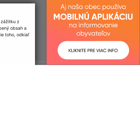
 zážitku z
obený obsah a
e toho, odkiaľ