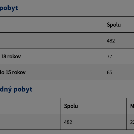
 pobyt
Spolu
482
 18 rokov
77
do 15 rokov
65
dný pobyt
Spolu
M
m
482
2