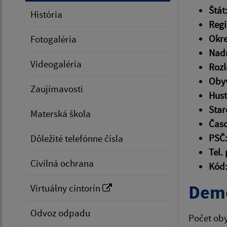
Štát
História
Reg
Okre
Fotogaléria
Nad
Videogaléria
Roz
Obyv
Zaujímavosti
Hust
Star
Materská škola
Čas
PSČ
Dôležité telefónne čísla
Tel.
Civilná ochrana
Kód
Demo
Virtuálny cintorín
Odvoz odpadu
Počet oby