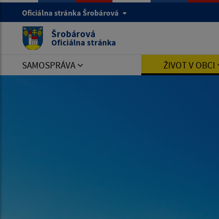
Oficiálna stránka Šrobárová
Šrobárová
Oficiálna stránka
SAMOSPRÁVA
ŽIVOT V OBCI