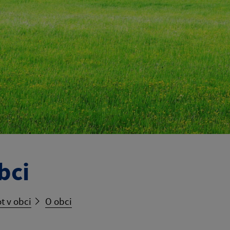
bci
t v obci
O obci