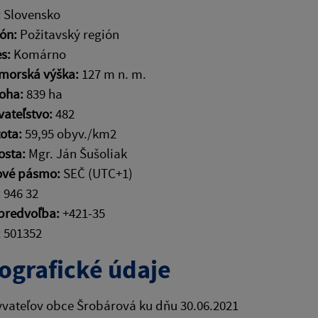
:
Slovensko
ión:
Požitavský región
s:
Komárno
morská výška:
127 m n. m.
loha:
839 ha
ateľstvo:
482
ota:
59,95 obyv./km2
osta:
Mgr. Ján Šušoliak
ové pásmo:
SEČ (UTC+1)
:
946 32
 predvoľba:
+421-35
:
501352
grafické údaje
vateľov obce Šrobárová ku dňu 30.06.2021