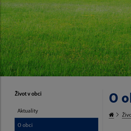
O o
Život v obci
Aktuality
Živo
O obci