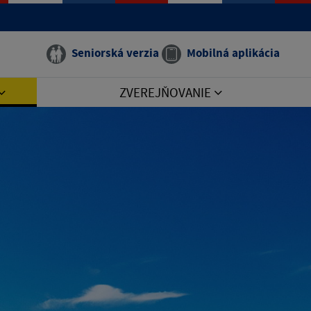
Seniorská verzia
Mobilná aplikácia
ZVEREJŇOVANIE