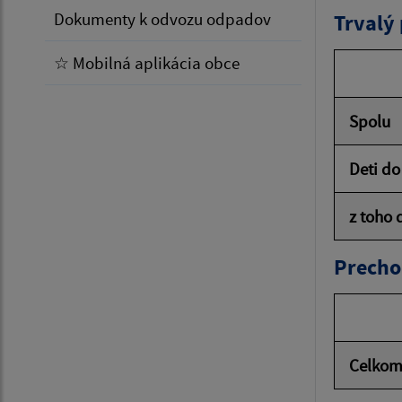
Dokumenty k odvozu odpadov
Trvalý
☆ Mobilná aplikácia obce
Spolu
Deti do
z toho 
Precho
Celko