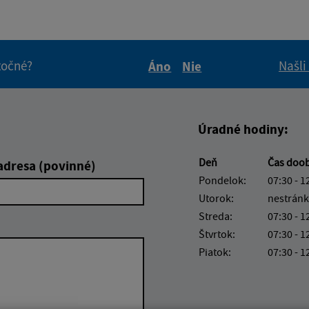
itočné?
Našli
Áno
Nie
Boli tieto informácie pre 
Boli tieto informáci
Úradné hodiny:
Deň
Čas doo
adresa (povinné)
Pondelok:
07:30 - 1
Utorok:
nestránk
Streda:
07:30 - 1
Štvrtok:
07:30 - 1
Piatok:
07:30 - 1