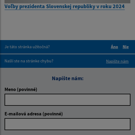
Voľby prezidenta Slovenskej republiky v roku 2024
Je táto stránka užitočná?
Áno
Nie
Boli tieto 
Boli 
Našli ste na stránke chybu?
Napíšte nám
Napíšte nám:
Meno (povinné)
E-mailová adresa (povinné)