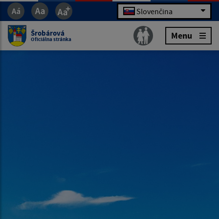
Slovenčina
Šrobárová
Menu
Oficiálna stránka