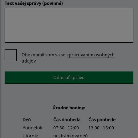
Text vašej správy (povinné)
Oboznámil som sa so
spracúvaním osobných
údajov
Google reCaptcha Response
Odoslať správu
Úradné hodiny:
Deň
Čas doobeda
Čas poobede
Pondelok:
07:30 - 12:00
13:00 - 16:00
Utorok:
nestránkový deň