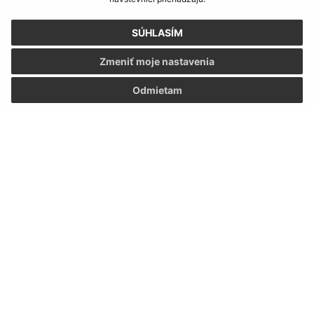
SÚHLASÍM
Zmeniť moje nastavenia
Odmietam
Informácie o stránke:
Vyhlásenie o prístupnosti
Autorské práva
Ochrana osobných údajov
Navigácia:
Vytlačiť aktuálnu stránku
Mapa stránok
Cookies