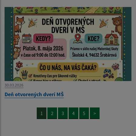
30.03.2026
Deň otvorených dverí MŠ
1
2
3
4
5
>