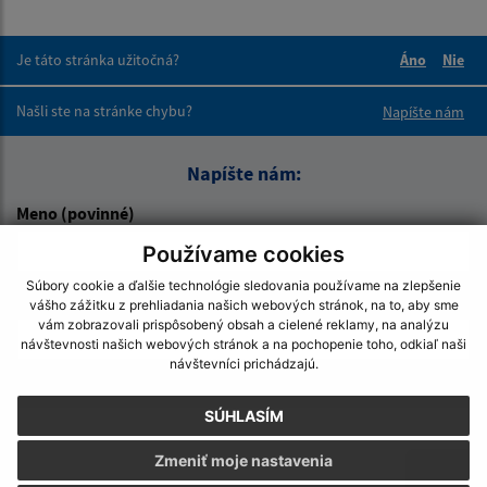
Je táto stránka užitočná?
Áno
Nie
Boli tieto 
Boli 
Našli ste na stránke chybu?
Napíšte nám
Napíšte nám:
Meno (povinné)
Používame cookies
Súbory cookie a ďalšie technológie sledovania používame na zlepšenie
E-mailová adresa (povinné)
vášho zážitku z prehliadania našich webových stránok, na to, aby sme
vám zobrazovali prispôsobený obsah a cielené reklamy, na analýzu
návštevnosti našich webových stránok a na pochopenie toho, odkiaľ naši
návštevníci prichádzajú.
Text vašej správy (povinné)
SÚHLASÍM
Zmeniť moje nastavenia