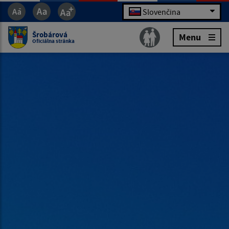
Slovenčina
Šrobárová
Menu
Oficiálna stránka