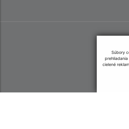
Súbory co
prehliadania
cielené rekla
Informácie o stránke:
Navigácia: