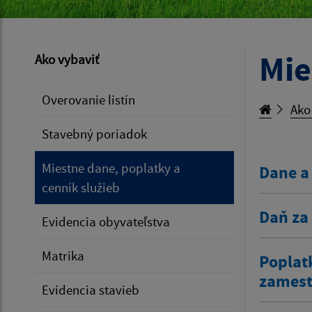
Mie
Ako vybaviť
Overovanie listín
Ako
Stavebný poriadok
Miestne dane, poplatky a
Dane a
cenník služieb
Daň za
Evidencia obyvateľstva
Matrika
Poplat
zamestn
Evidencia stavieb