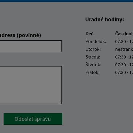
Úradné hodiny:
Deň
Čas doo
adresa (povinné)
Pondelok:
07:30 - 1
Utorok:
nestránk
Streda:
07:30 - 1
Štvrtok:
07:30 - 1
Piatok:
07:30 - 1
Google reCaptcha Response
Odoslať správu