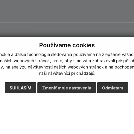
Používame cookies
okie a ďalšie technológie sledovania používame na zlepšenie vášho
 našich webových stránok, na to, aby sme vám zobrazovali prispôs
my, na analýzu návštevnosti našich webových stránok a na pochopeni
naši návštevníci prichádzajú.
SÚHLASÍM
Zmeniť moje nastavenia
Odmietam
Rýchle odkazy:
Aktualiz