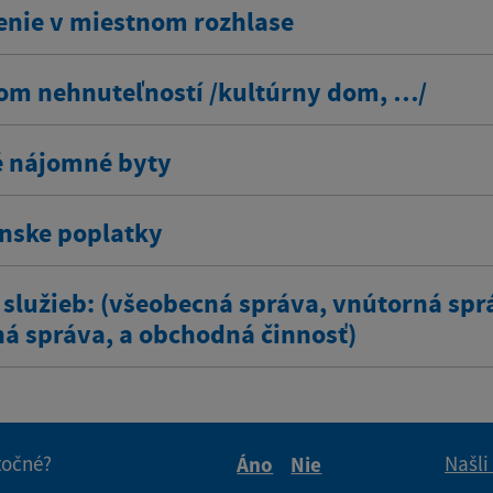
enie v miestnom rozhlase
om nehnuteľností /kultúrny dom, …/
 nájomné byty
ínske poplatky
 služieb: (všeobecná správa, vnútorná spr
ná správa, a obchodná činnosť)
itočné?
Našli
Áno
Nie
Boli tieto informácie pre 
Boli tieto informáci