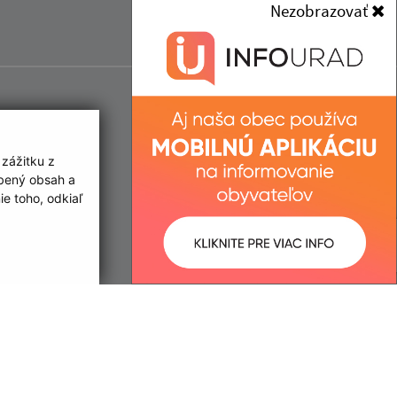
Nezobrazovať
 zážitku z
obený obsah a
e toho, odkiaľ
ované:
Správca obsahu: