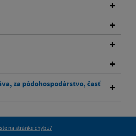
áva, za pôdohospodárstvo, časť
 ste na stránke chybu?
vás užitočné?
e pre vás užitočné?