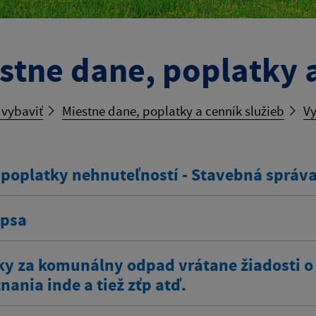
stne dane, poplatky a
 vybaviť
Miestne dane, poplatky a cenník služieb
Vy
 poplatky nehnuteľností - Stavebná správ
 psa
ky za komunálny odpad vrátane žiadosti o
ania inde a tiež zťp atď.