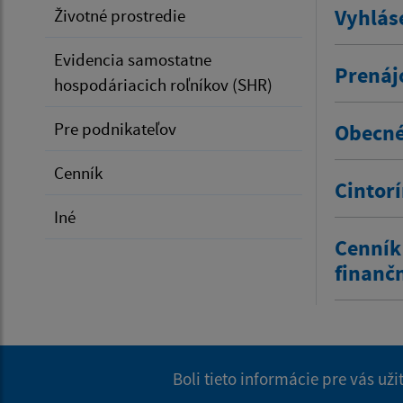
Vyhlás
Životné prostredie
Evidencia samostatne
Prenáj
hospodáriacich roľníkov (SHR)
Pre podnikateľov
Obecné
Cenník
Cintor
Iné
Cenník
finanč
Boli tieto informácie pre vás už