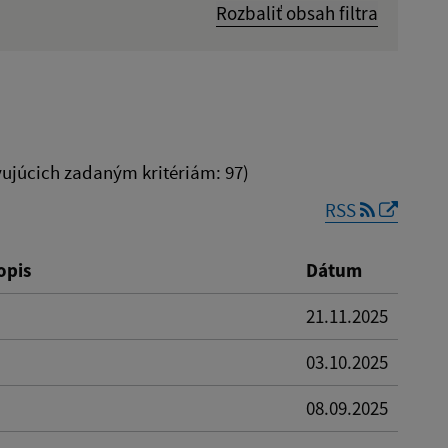
Rozbaliť obsah filtra
Dátum zverejnenia od:
júcich zadaným kritériám: 97)
RSS
Reset
opis
Dátum
21.11.2025
03.10.2025
08.09.2025