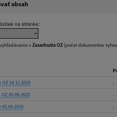
ovať obsah
:
Popis:
ložiek na stránke:
zverejnenia do:
 vyhľadávania v
Zasadnutia OZ
(počet dokumentov vyhovu
ovať
P
 OZ 14.11.2025
-
 OZ 05.09.2025
-
 05.09.2025
-