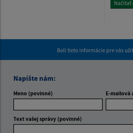
Načítať
Boli tieto informácie pre vás už
Napíšte nám:
Meno (povinné)
E-mailová 
Text vašej správy (povinné)