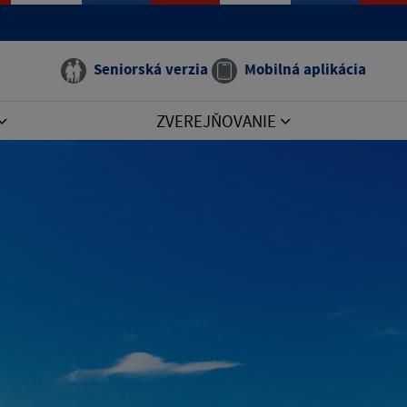
Seniorská verzia
Mobilná aplikácia
ZVEREJŇOVANIE