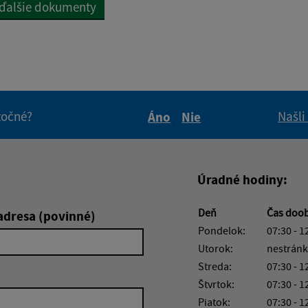
 ďalšie dokumenty
itočné?
Našli
Áno
Nie
Boli tieto informácie pre 
Boli tieto informáci
Úradné hodiny:
Deň
Čas doo
adresa (povinné)
Pondelok:
07:30 - 1
Utorok:
nestránk
Streda:
07:30 - 1
Štvrtok:
07:30 - 1
Piatok:
07:30 - 1