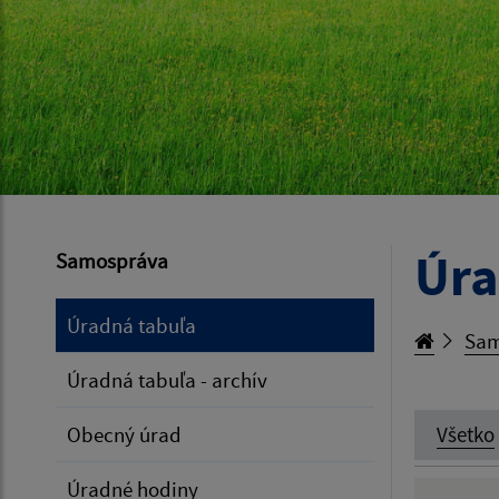
Úra
Samospráva
Úradná tabuľa
Sam
Úradná tabuľa - archív
Obecný úrad
Všetko
Úradné hodiny