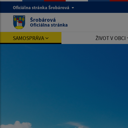
Oficiálna stránka Šrobárová
Šrobárová
Oficiálna stránka
SAMOSPRÁVA
ŽIVOT V OBCI