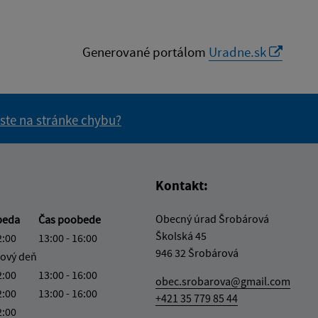
Generované portálom
Uradne.sk
 ste na stránke chybu?
vás užitočné?
e pre vás užitočné?
Kontakt:
Obecný úrad Šrobárová
beda
Čas poobede
Školská 45
2:00
13:00 - 16:00
946 32 Šrobárová
ový deň
2:00
13:00 - 16:00
obec.srobarova@gmail.com
2:00
13:00 - 16:00
+421 35 779 85 44
2:00