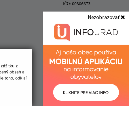
IČO: 00306673
Nezobrazovať
 zážitku z
obený obsah a
e toho, odkiaľ