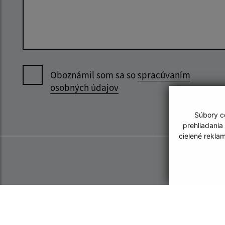
Oboznámil som sa so
spracúvaním
osobných údajov
Súbory co
prehliadania
cielené rekla