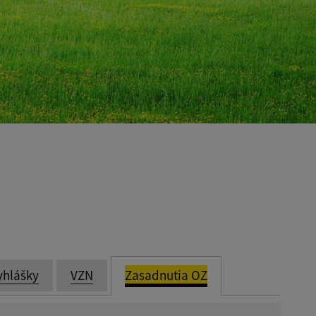
yhlášky
VZN
Zasadnutia OZ