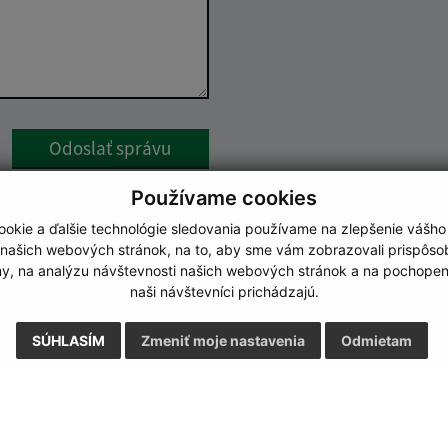
Google reCaptcha Response
Odoslať správu
Používame cookies
okie a ďalšie technológie sledovania používame na zlepšenie vášho
 našich webových stránok, na to, aby sme vám zobrazovali prispôs
my, na analýzu návštevnosti našich webových stránok a na pochopeni
naši návštevníci prichádzajú.
SÚHLASÍM
Zmeniť moje nastavenia
Odmietam