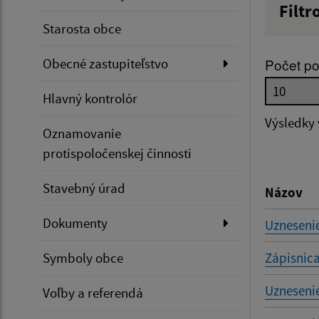
Filtr
Starosta obce
Názov
Obecné zastupiteľstvo
Počet po
Dátum 
Hlavný kontrolór
Výsledky
Oznamovanie
protispoločenskej činnosti
Filtr
Stavebný úrad
Názov
Dokumenty
Uznesenie
Symboly obce
Zápisnica
Uznesenie
Voľby a referendá