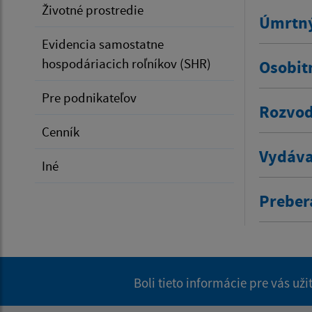
Životné prostredie
Úmrtný
Evidencia samostatne
hospodáriacich roľníkov (SHR)
Osobit
Pre podnikateľov
Rozvod
Cenník
Vydáva
Iné
Prebera
Boli tieto informácie pre vás už