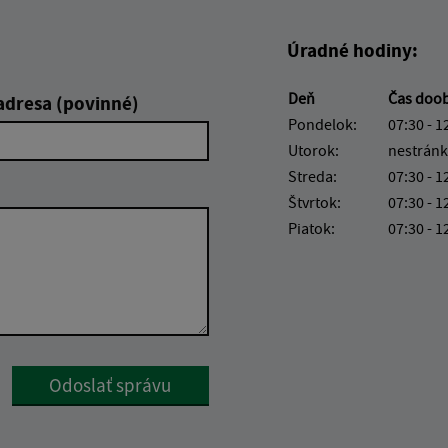
Úradné hodiny:
Deň
Čas doo
adresa (povinné)
Pondelok:
07:30 - 1
Utorok:
nestránk
Streda:
07:30 - 1
Štvrtok:
07:30 - 1
Piatok:
07:30 - 1
Google reCaptcha Response
Odoslať správu