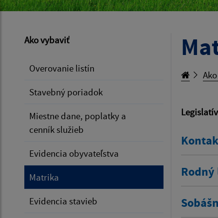
Mat
Ako vybaviť
Overovanie listín
Ako
Stavebný poriadok
Legislatí
Miestne dane, poplatky a
cenník služieb
Kontak
Evidencia obyvateľstva
Rodný l
Matrika
Evidencia stavieb
Sobášny