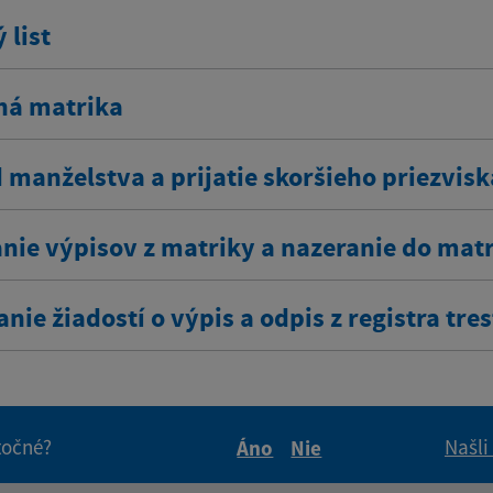
 list
ná matrika
 manželstva a prijatie skoršieho priezvisk
nie výpisov z matriky a nazeranie do mat
nie žiadostí o výpis a odpis z registra tre
itočné?
Našli
Áno
Nie
Boli tieto informácie pre 
Boli tieto informáci