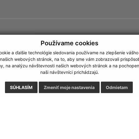
Používame cookies
okie a ďalšie technológie sledovania používame na zlepšenie vášho
 našich webových stránok, na to, aby sme vám zobrazovali prispôs
my, na analýzu návštevnosti našich webových stránok a na pochopeni
naši návštevníci prichádzajú.
SÚHLASÍM
Zmeniť moje nastavenia
Odmietam
Rýchle odkazy:
Aktualiz