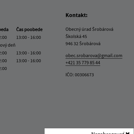
Kontakt:
Obecný úrad Šrobárová
beda
Čas poobede
Školská 45
2:00
13:00 - 16:00
946 32 Šrobárová
ový deň
2:00
13:00 - 16:00
obec.srobarova@gmail.com
2:00
13:00 - 16:00
+421 35 779 85 44
2:00
IČO: 00306673