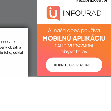
Nezobrazovať
 zážitku z
obený obsah a
e toho, odkiaľ
ované:
Správca obsahu: