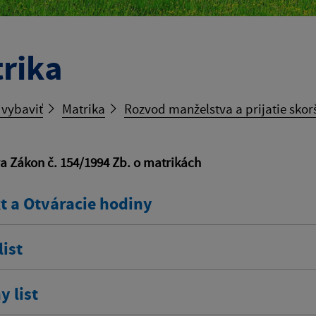
rika
 vybaviť
Matrika
Rozvod manželstva a prijatie skor
va Zákon č. 154/1994 Zb. o matrikách
t a Otváracie hodiny
ist
 list