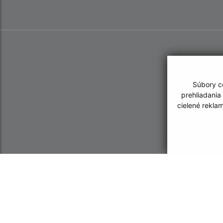
Súbory co
prehliadania
cielené rekla
Informácie o stránke:
Navigácia: