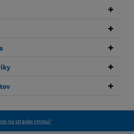
a
riky
stov
 ste na stránke chybu?
vás užitočné?
e pre vás užitočné?