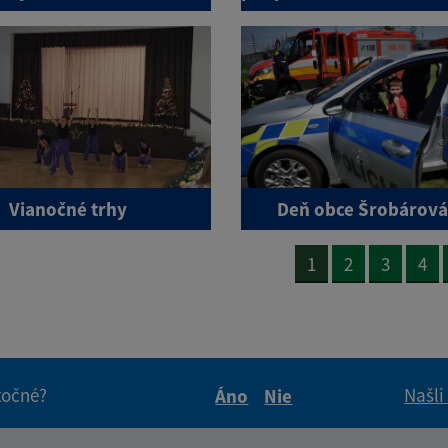
Vianočné trhy
Deň obce Šrobárová
1
2
3
4
itočné?
Našli
Áno
Nie
Boli tieto informácie pre 
Boli tieto informáci