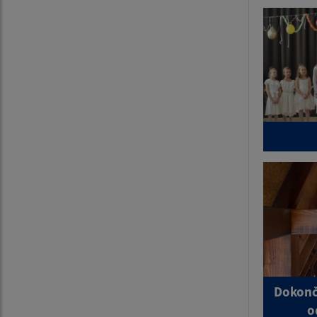
Dokonč
o