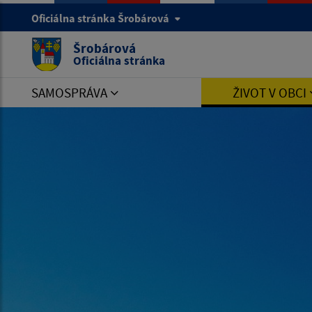
Oficiálna stránka Šrobárová
Šrobárová
Oficiálna stránka
SAMOSPRÁVA
ŽIVOT V OBCI