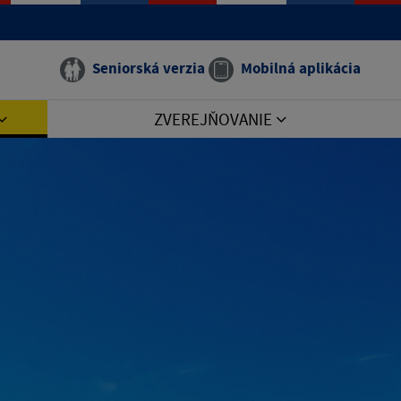
Seniorská verzia
Mobilná aplikácia
ZVEREJŇOVANIE