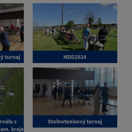
ý turnaj
MDD2024
reálu s
Stolnotenisový turnaj
am. kraja