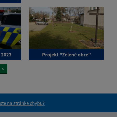
 2023
Projekt "Zelené obce"
>
 ste na stránke chybu?
vás užitočné?
e pre vás užitočné?