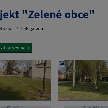
jekt "Zelené obce"
t v obci
Fotogaléria
ziť prezentáciu