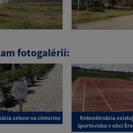
am fotogalérií:
zácia zelene na cintoríne
Rekonštrukcia existu
športoviska v obci Šr