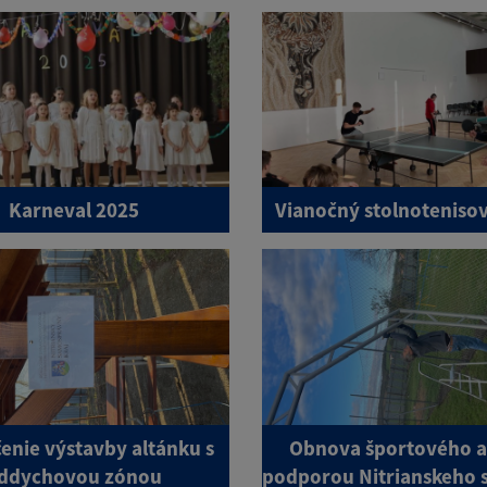
Karneval 2025
Vianočný stolnotenisov
enie výstavby altánku s
Obnova športového a
ddychovou zónou
podporou Nitrianskeho s