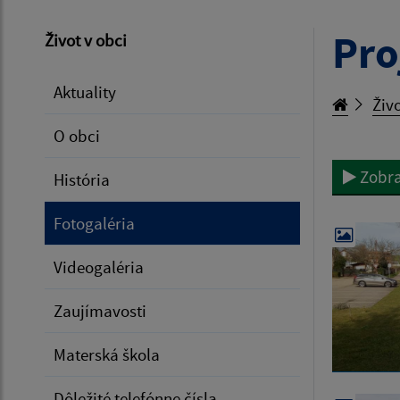
Pro
Život v obci
Aktuality
Živo
O obci
Zobra
História
Fotogaléria
Videogaléria
Zaujímavosti
Materská škola
Dôležité telefónne čísla