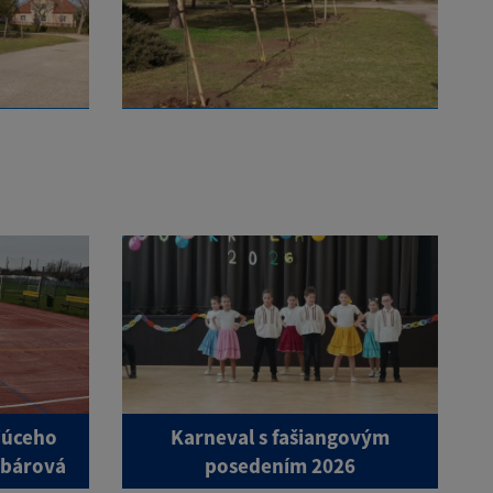
júceho
Karneval s fašiangovým
obárová
posedením 2026