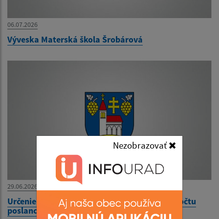
06.07.2026
Výveska Materská škola Šrobárová
Nezobrazovať
29.06.2026
Určenie a zverejnenie volebných obvodov a počtu
poslancov v obecnom zastupiteľstve