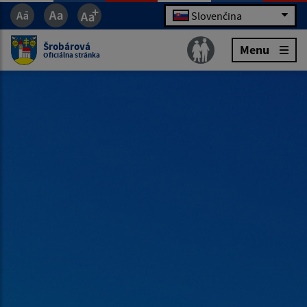
Slovenčina
Šrobárová
Menu
Oficiálna stránka