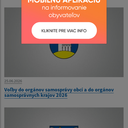
25.06.2026
Voľby do orgánov samosprávy obcí a do orgánov
samosprávnych krajov 2026