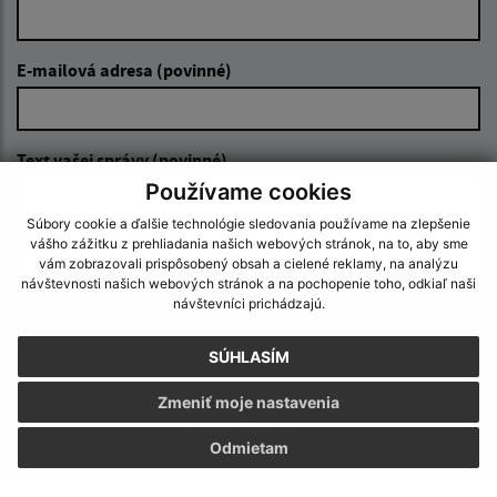
E-mailová adresa (povinné)
Text vašej správy (povinné)
Používame cookies
Súbory cookie a ďalšie technológie sledovania používame na zlepšenie
vášho zážitku z prehliadania našich webových stránok, na to, aby sme
vám zobrazovali prispôsobený obsah a cielené reklamy, na analýzu
návštevnosti našich webových stránok a na pochopenie toho, odkiaľ naši
návštevníci prichádzajú.
Oboznámil som sa so
spracúvaním osobných
SÚHLASÍM
údajov
Zmeniť moje nastavenia
Google reCaptcha Response
Odoslať správu
Odmietam