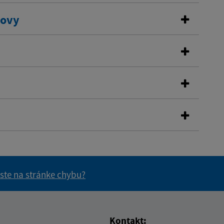
dovy
 ste na stránke chybu?
vás užitočné?
e pre vás užitočné?
Kontakt: