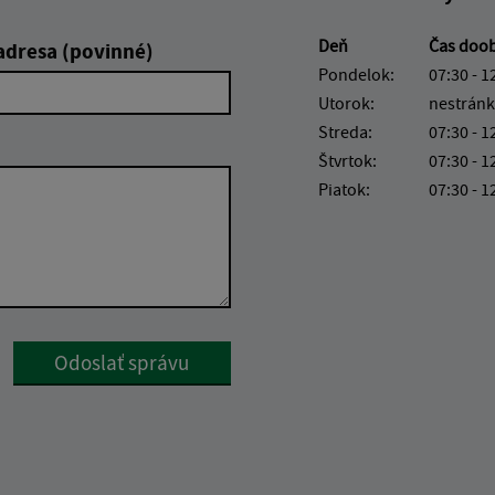
Deň
Čas doo
adresa (povinné)
Pondelok:
07:30 - 1
Utorok:
nestránk
Streda:
07:30 - 1
Štvrtok:
07:30 - 1
Piatok:
07:30 - 1
Google reCaptcha Response
Odoslať správu