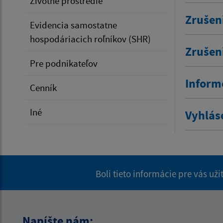
Životné prostredie
Zrušen
Evidencia samostatne
hospodáriacich roľníkov (SHR)
Zrušen
Pre podnikateľov
Inform
Cenník
Iné
Vyhlás
Boli tieto informácie pre vás už
Napíšte nám: