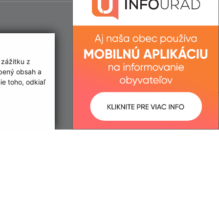
 zážitku z
obený obsah a
e toho, odkiaľ
ované:
Správca obsahu:
14:57 hod.
Správca obsahu je Obec
Šrobárová.