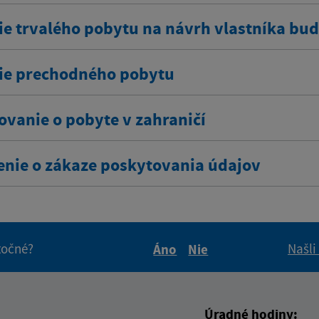
ie trvalého pobytu na návrh vlastníka bu
ie prechodného pobytu
ovanie o pobyte v zahraničí
enie o zákaze poskytovania údajov
itočné?
Našli
Áno
Nie
Boli tieto informácie pre 
Boli tieto informáci
Úradné hodiny: