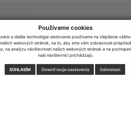
Používame cookies
okie a ďalšie technológie sledovania používame na zlepšenie vášho
 našich webových stránok, na to, aby sme vám zobrazovali prispôs
my, na analýzu návštevnosti našich webových stránok a na pochopeni
naši návštevníci prichádzajú.
SÚHLASÍM
Zmeniť moje nastavenia
Odmietam
Rýchle odkazy:
Aktualiz
nku
Aktuality
22.07.2026 
História
RSS