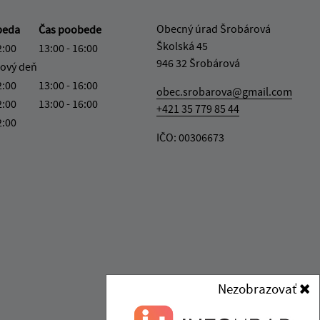
Obecný úrad Šrobárová
beda
Čas poobede
Školská 45
2:00
13:00 - 16:00
946 32 Šrobárová
ový deň
2:00
13:00 - 16:00
obec.srobarova@gmail.com
2:00
13:00 - 16:00
+421 35 779 85 44
2:00
IČO: 00306673
Nezobrazovať