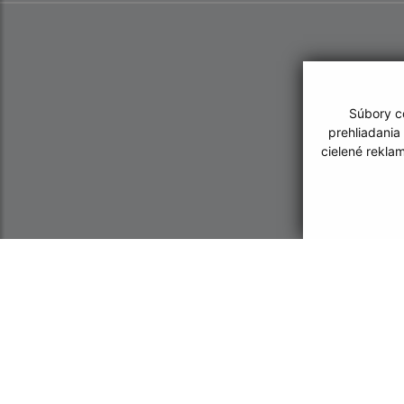
Súbory co
prehliadania
cielené rekla
Informácie o stránke:
Navigácia:
Vyhlásenie o prístupnosti
Vytlačiť aktuálnu strá
Autorské práva
Mapa stránok