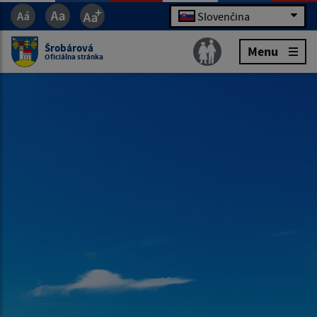
Slovenčina
Šrobárová
Menu
Oficiálna stránka