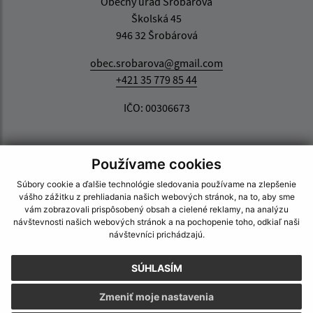
Obecný úrad Šrobárová
Školská 45
946 32 Šrobárová
obec.srobarova@gmail.com
+421 35 779 85 44
IČO: 00306673
Používame cookies
Súbory cookie a ďalšie technológie sledovania používame na zlepšenie
vášho zážitku z prehliadania našich webových stránok, na to, aby sme
vám zobrazovali prispôsobený obsah a cielené reklamy, na analýzu
návštevnosti našich webových stránok a na pochopenie toho, odkiaľ naši
návštevníci prichádzajú.
SÚHLASÍM
Zmeniť moje nastavenia