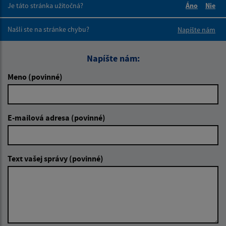
Je táto stránka užitočná?
Áno
Nie
Boli tieto 
Boli 
Našli ste na stránke chybu?
Napíšte nám
Napíšte nám:
Meno (povinné)
E-mailová adresa (povinné)
Text vašej správy (povinné)