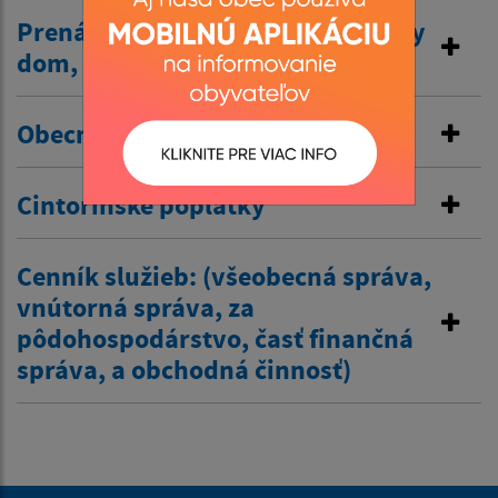
Prenájom nehnuteľností /kultúrny
dom, …/
Obecné nájomné byty
Cintorínske poplatky
Cenník služieb: (všeobecná správa,
vnútorná správa, za
pôdohospodárstvo, časť finančná
správa, a obchodná činnosť)