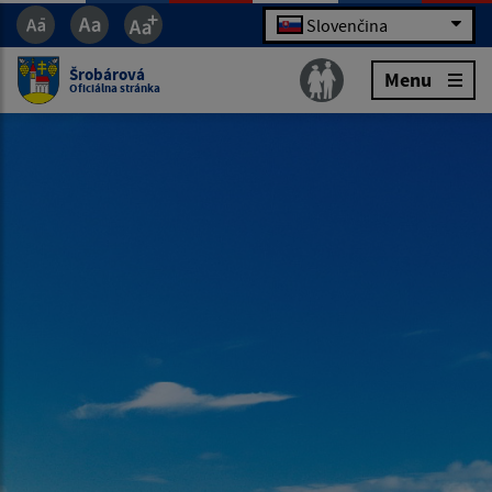
Slovenčina
Šrobárová
Menu
Oficiálna stránka