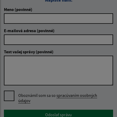
Meno (povinné)
E-mailová adresa (povinné)
Text vašej správy (povinné)
Oboznámil som sa so
spracúvaním osobných
údajov
Google reCaptcha Response
Odoslať správu